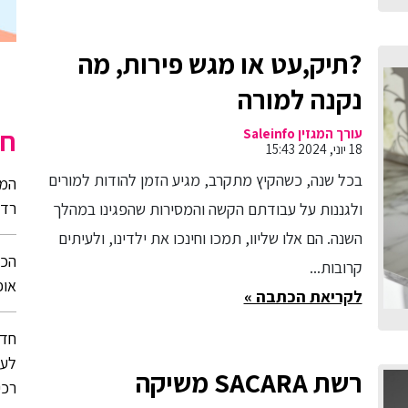
?תיק,עט או מגש פירות, מה
נקנה למורה
חי
עורך המגזין Saleinfo
18 יוני, 2024 15:43
בכל שנה, כשהקיץ מתקרב, מגיע הזמן להודות למורים
רדי
ולגננות על עבודתם הקשה והמסירות שהפגינו במהלך
השנה. הם אלו שליוו, תמכו וחינכו את ילדינו, ולעיתים
הכי
קרובות...
אופנה
לקריאת הכתבה »
לעי
רשת SACARA משיקה
רכי