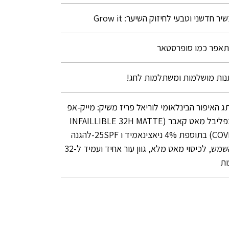
ר חדשני וטבעי לחיזוק השיער: Grow it
אפר כמו סופרסטאר
ות מושלמות ומשתלמות לחג!
ג האיפור הבינלאומי לוריאל פריז משיק: מייק-אפ
אינפליבל מאט קאבר (INFAILLIBLE 32H MATTE
COVER) בתוספת 4% ניאצינאמיד ו 25SPF-להגנה
מהשמש, לכיסוי מאט מלא, גוון עור אחיד ועמיד ל-32
ות