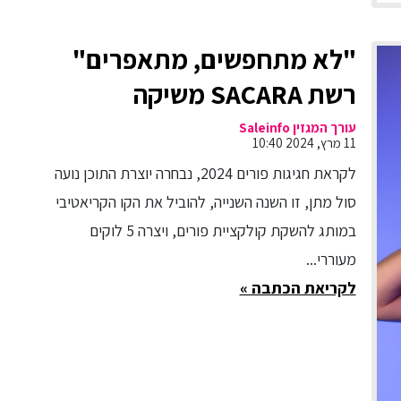
"לא מתחפשים, מתאפרים"
רשת SACARA משיקה
קולקציית לוקים והשראות
עורך המגזין Saleinfo
11 מרץ, 2024 10:40
לפורים לשנת 2024 בשת"פ
לקראת חגיגות פורים 2024, נבחרה יוצרת התוכן נועה
עם יוצרת התוכן נועה סול מתן
סול מתן, זו השנה השנייה, להוביל את הקו הקריאטיבי
+ טיפים כיצד להכין בבית
במותג להשקת קולקציית פורים, ויצרה 5 לוקים
מעוררי...
תחפושת גלקסיה באמצעות
לקריאת הכתבה »
איפור בלבד