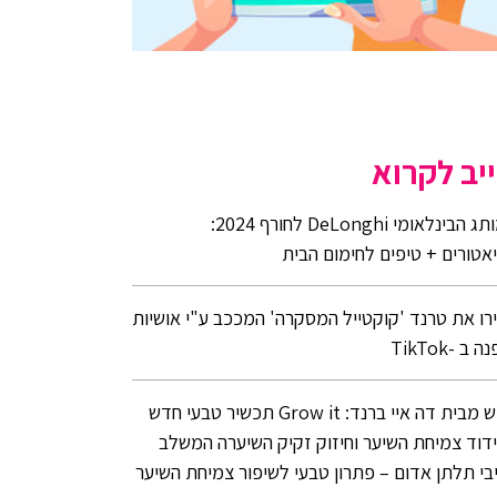
יב לקרוא
המותג הבינלאומי DeLonghi לחורף 2024:
אטורים + טיפים לחימום הבית
רו את טרנד 'קוקטייל המסקרה' המככב ע"י אושיות
 ב -TikTok
חדש מבית דה איי ברנד: Grow it תכשיר טבעי חדש
דוד צמיחת השיער וחיזוק זקיק השיערה המשלב
בי תלתן אדום – פתרון טבעי לשיפור צמיחת השיער