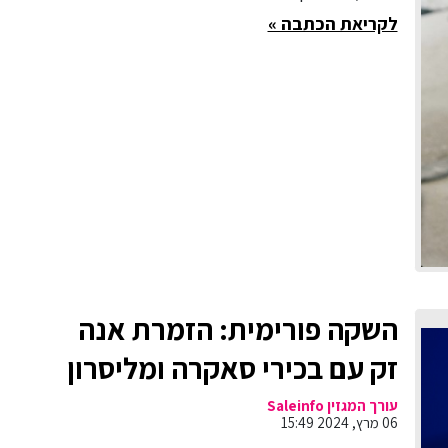
לקריאת הכתבה »
השקה פורימית: הזמרת אנה
זק עם בכירי סאקרה ומליסרון
משיקים חנות קונספט לחג
עורך המגזין Saleinfo
06 מרץ, 2024 15:49
פורים