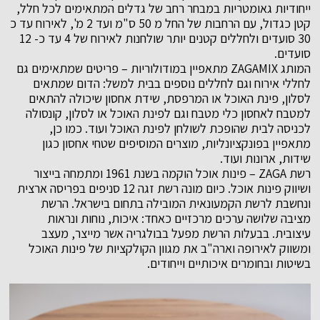
ייחודיות גאומטריות במבחר רחב של גדלים המתאימים לכל חלל,
קטן כגדול, עם הרחבות של החל מ 50 ס"מ ועד 2 מ', לאירוח עד כ
30 סועדים ולחללים קטנים יותר שולחנות לאירוח של 4 עד כ- 12
סועדים.
המותג ZAGAMIX מתאפיין במודולוריות – פריטים שמתאימים גם
לחללי אירוח וגם לחללים נוספים בבית למשל: הדום שמתאים
לסלון, פינת האוכל או המרפסת, שידת אחסון שיכולה להתאים
למטבח לאחסון כלי מטבח וגם לפינת האוכל או לסלון, קונסולה
לכניסה לבית שהופכת לשולחן לפינת האוכל ועוד. כמו כן,
מתאפיין בפונקציונליות, מוצרים המוסיפים שטחי אחסון כגון
שידות, ארונות ועוד.
רשת ZAGA – פינות אוכל הוקמה בשנת 1961 ומתמחה בייצור
ושיווק פינות אוכל. כיום מונה רשת זגה 12 סניפים בפריסה ארצית
ונחשבת לרשת הקמעונאית המובילה בתחום בישראל. הרשת
מציבה שלושה ערכים מרכזיים כאחד: איכות, נוחות ונראות
עיצובית. בבעלות הרשת מפעל בבולגריה אשר מייצר, מעצב
ומשווק לאירופה וארה"ב את מגוון הקולקציות של פינות האוכל
בשיטות ובחומרים איכותיים וייחודים.