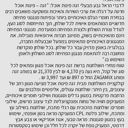
לדברי הראל גבע מבעלי זגה פינות אוכל: "זגה – פינות אוכל
חרטה על דגלה את ערכי השירות והאיכות ומשקיעה משאבים רבים
בבחירת חומרי הגלם האיכותיים ביותר ובפיתוח מנגנוני פתיחה
חדשניים המותאמים אישית לכל שולחן, תוך התייחסות לסוג העץ,
לגודל וצורת השולחן ולצורת הפתיחה המועדפת. מנגנוני הפתיחה
הינם מהאיכותיים בשוק, ממיטב חברות אירופאיות מובילות. את
המנגנונים האיכותיים מתאימים במפעל שבבעלות החברה,
בבולגריה באופן מדויק עבור כל שולחן. בכל שולחן מוקדשת
מחשבה רבה להתאמת מנגנון הפתיחה לסוג השולחן ולאופן
השימוש בו."
טווח מחירי השולחנות ברשת זגה פינות אוכל מגוון ומתאים לכל
סוג של קהל, היא נעה בין 4,170 ₪ לבין 21,370 ₪ במותג זגה
ומותג ZAGAMIX החל מ 897 ₪ ועד 3,997 ₪ .
קולקציית השולחנות מבית זגה פינות אוכל מציעה מגוון רחב של
עיצובים, בין היתר: שולחנות עגולים, אליפטיים ומלבנים עם
הרחבות פרקטיות במגוון גדלים וסגנונות ושילובי חומרים איכותיים,
המעניקים חוויה של נוחות ופונקציונליות לצד עיצוב מרשים, שילובי
חומרים: שולחנות מזכוכית עם רגלי מתכת, שולחנות בשילוב עץ
ומתכת, שילוב פלטת CPL המעניקה מראה בטון אופנתי, שימוש
בעץ במגוון סגנונות: מראה טבעי, אגוז אמריקאי או צבע אבץ
דרמטי, המעניק נופח של יוקרה לכל חלל וכן שימוש בטקסטורות