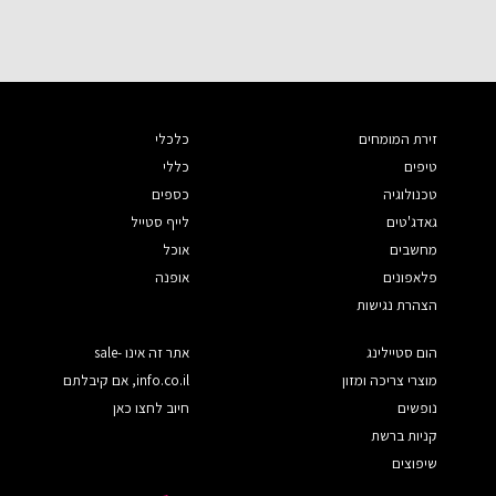
זירת המומחים
כלכלי
טיפים
כללי
טכנולוגיה
כספים
גאדג'טים
לייף סטייל
מחשבים
אוכל
פלאפונים
אופנה
הצהרת נגישות
הום סטיילינג
אתר זה אינו sale-
מוצרי צריכה ומזון
info.co.il, אם קיבלתם
נופשים
חיוב לחצו כאן
קניות ברשת
שיפוצים