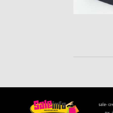
זכויות נכים והקלות מס במיוחד
פטור ממס לנכה: מה זה ולמי זה מיועד? אנש
אתר זה אינו sale-
info.co.il, אם