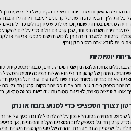
הם הפריט הראשון והחשוב ביותר ברשימת הקניות של כל מי שמתכנן לע
ל כל התהליך. הכמות הנדרשת של קרטונים למעבר דירה תלויה בגודל
 דירה מגיעים במידות שונות, וכדאי לרכוש מגוון גדלים כדי להתאים 
 למעבר דירה חשובה במיוחד, שכן קרטונים זולים מדי עלולים להיקרע
ולה. קרטונים למעבר דירה ניתן לרכוש חדשים מספקי אריזות או לקב
ם כי יש לוודא שהם במצב תקין ונקי.
יזות יומיומיות
כבת גלים אחת הכלואה בין שני דפים שטוחים, מבנה שמספק יחס טוב
שימושים. היתרון של קרטון חד גלי הוא העלות הנמוכה יחסית והמשקל 
צרים שאינם כבדים במיוחד או רגישים לזעזועים. עובי הגל בקרטון חד
ה יותר מספק ריפוד טוב יותר אך תופס יותר מקום. קרטון חד גלי מת
ך אותו לאופציה מצוינת לאריזות ממותגות שדורשות מראה מקצועי במח
ן לצורך הספציפי כדי למנוע בזבוז או נזק
שימוש, והבחירה בסוג הלא נכון עלולה להוביל לבזבוז כסף על אריזה 
י. קרטון חד גלי מספיק לרוב המוצרים הקלים והבינוניים, אך פריטים
ו תלת גלי שמספק הגנה מוגברת. ההבנה של סוגי הקרטונים השונים וה