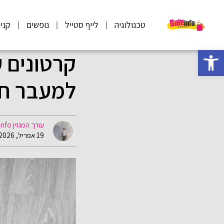
טכנולוגיה
לייף סטייל
נופשים
קני
פתח סרגל נגישות
קרטונים 
למעבר חל
עורך המגזין Saleinfo
19 אפריל, 2026 09:06