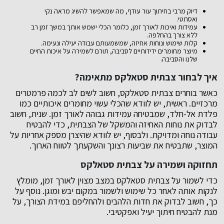
דיוק מרבי בחיתוך עור עודף, מה שמאפשר להשיג מראה נקי
ואסתטי.
עמידות ואיכות לאורך זמן, כלומר הכלי ישמש אותך במשך זמן רב
ללא צורך בהחלפה.
קלות שימוש ונוחות אחיזה, שמשמעותם עבודה יעילה ונעימה.
מיוצר מחומרים ידידותיים לסביבה, תורם לשמירה על איכות החיים
שלנו והסביבה.
איך לבחור צבתית סטאלקס מתאימה?
כאשר בוחרים צבתית סטאלקס, חשוב לשים לב לכמה פרמטרים
מרכזיים. ראשית, יש לוודא שהכלי עשוי מחומרים איכותיים כמו
פלדת אל-חלד, שמבטיחה עמידות גבוהה לאורך זמן. שנית, חשוב
לבדוק את נוחות האחיזה והמשקל של הצבתית, כדי להבטיח
עבודה נוחה ומדויקת. ולבסוף, יש לוודא שהיצרן מספק אחריות על
המוצר, שתבטיח את שביעות רצונך והשקעתך לטווח הארוך.
תחזוקה ושמירה על צבתית סטאלקס
כדי לשמור על צבתית סטאלקס במצב מצוין לאורך זמן, מומלץ
לנקות אותה לאחר כל שימוש ולשמור במקום יבש ומוגן. נוסף על
כך, חשוב לבדוק את חדות הלהבים ולהחליפם במידת הצורך, על
מנת להבטיח חיתוך יעיל ואפקטיבי.