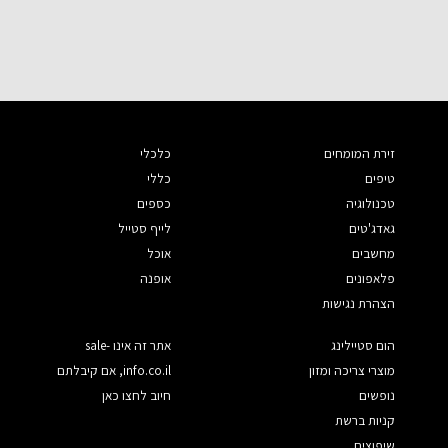
זירת המומחים
כלכלי
טיפים
כללי
טכנולוגיה
כספים
גאדג'טים
לייף סטייל
מחשבים
אוכל
פלאפונים
אופנה
הצהרת נגישות
הום סטיילינג
אתר זה אינו sale-
מוצרי צריכה ומזון
info.co.il, אם קיבלתם
נופשים
חיוב לחצו כאן
קניות ברשת
שיפוצים