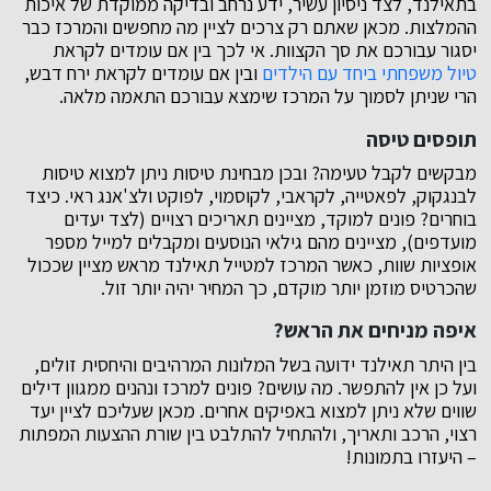
בתאילנד, לצד ניסיון עשיר, ידע נרחב ובדיקה ממוקדת של איכות
ההמלצות. מכאן שאתם רק צרכים לציין מה מחפשים והמרכז כבר
יסגור עבורכם את סך הקצוות. אי לכך בין אם עומדים לקראת
טיול משפחתי ביחד עם הילדים
ובין אם עומדים לקראת ירח דבש,
הרי שניתן לסמוך על המרכז שימצא עבורכם התאמה מלאה.
תופסים טיסה
מבקשים לקבל טעימה? ובכן מבחינת טיסות ניתן למצוא טיסות
לבנגקוק, לפאטייה, לקראבי, לקוסמוי, לפוקט ולצ'אנג ראי. כיצד
בוחרים? פונים למוקד, מציינים תאריכים רצויים (לצד יעדים
מועדפים), מציינים מהם גילאי הנוסעים ומקבלים למייל מספר
אופציות שוות, כאשר המרכז למטייל תאילנד מראש מציין שככול
שהכרטיס מוזמן יותר מוקדם, כך המחיר יהיה יותר זול.
איפה מניחים את הראש?
בין היתר תאילנד ידועה בשל המלונות המרהיבים והיחסית זולים,
ועל כן אין להתפשר. מה עושים? פונים למרכז ונהנים ממגוון דילים
שווים שלא ניתן למצוא באפיקים אחרים. מכאן שעליכם לציין יעד
רצוי, הרכב ותאריך, ולהתחיל להתלבט בין שורת ההצעות המפתות
– היעזרו בתמונות!