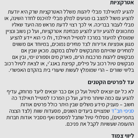
אטרקציות
להגיע לתאילנד מבלי ליהנות משלל האטרקציות שרק היא יודעת
להציע משול למצב בו מגיעים למלון מבלי להיכנס לחדר השינה, או
מבלי לעבור בבריכה. אי לכך רצוי לדעת מראש מה היעד שאליו
מתכוונים להגיע יודע להציע מבחינת אטרקציות, ועל כן נשוב ונציין
שמומלץ להיעזר במרכז למטייל תאילנד, ולו כי הוא יידע להציע
מגוון אופציות אדירות לצד מחירים נמוכים, במיוחד אם משווים
למחירים שהייתם מתבקשים לשלם במקום. מכאן שבין אם
מבקשים ליהנות מרכבות הרים, פארק מים וספורט ימי, ובין אם
מבקשים טיול רכוב על פילים, קפיצת באנג'י, או לצאת לטיול רכוב
בליווי שוורים – הרי שמומלץ לעשות שיעורי בית בהקדם האפשרי.
עד לפרטים הקטנים
לא כל יום יוצאים לטיול ועל כן אם כבר יוצאים ליעד מרוחק, עדיף
להגיע עם כמה שיותר מידע, ועל כן המרכז למטייל תאילנד כה
חשוב – מעניק מידע משלים שבין היתר כולל פרטים אודות
סניפי חב"ד
שמצויים ביעדים השונים, מסעדות שוות (לצד הצצה
בתפריטים), מסלולי טיול שחבל לפספס ואף מסביר אודות חברות
התעופה שעשויות לקבל את פניכם.
ליווי צמוד