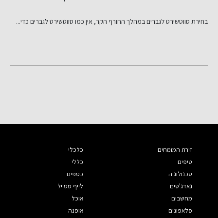
בחירת סווטשירט לגברים במהלך החורף הקר, אין כמו סווטשירט לגברים כדי...
ה
זירת המומחים
כלכלי
טיפים
כללי
טכנולוגיה
כספים
גאדג'טים
לייף סטייל
מחשבים
אוכל
פלאפונים
אופנה