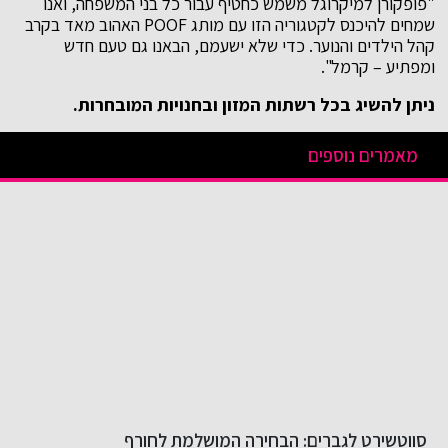
"פופקורן למיקרוגל משמש כחטיף עבור כל בני המשפחה, ואנו
שמחים להיכנס לקטגוריה הזו עם מותג POOF האהוב מאד בקרב
קהל הילדים והנוער. כדי שלא ישעמם, הבאנו גם טעם חדש
ומפתיע – קרמל".
ניתן להשיג בכל רשתות המזון ובחנויות המובחרות.
מאמרים נוספים
סווטשירט לגברים: הבחירה המושלמת לחורף
ה