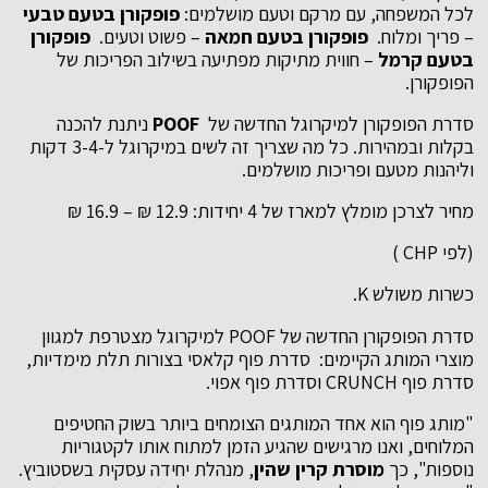
לכל המשפחה, עם מרקם וטעם מושלמים:
פופקורן בטעם טבעי
– פריך ומלוח.
פופקורן בטעם חמאה
– פשוט וטעים.
פופקורן
בטעם קרמל
– חווית מתיקות מפתיעה בשילוב הפריכות של
הפופקורן.
סדרת הפופקורן למיקרוגל החדשה של
POOF
ניתנת להכנה
בקלות ובמהירות. כל מה שצריך זה לשים במיקרוגל ל-3-4 דקות
וליהנות מטעם ופריכות מושלמים.
מחיר לצרכן מומלץ למארז של 4 יחידות: 12.9 ₪ – 16.9 ₪
(לפי CHP )
כשרות משולש K.
סדרת הפופקורן החדשה של POOF למיקרוגל מצטרפת למגוון
מוצרי המותג הקיימים: סדרת פוף קלאסי בצורות תלת מימדיות,
סדרת פוף CRUNCH וסדרת פוף אפוי.
"מותג פוף הוא אחד המותגים הצומחים ביותר בשוק החטיפים
המלוחים, ואנו מרגישים שהגיע הזמן למתוח אותו לקטגוריות
נוספות", כך
מוסרת קרין שהין
, מנהלת יחידה עסקית בשסטוביץ.