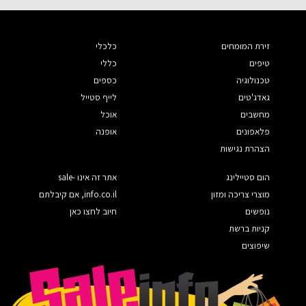
זירת המומחים
כלכלי
טיפים
כללי
טכנולוגיה
כספים
גאדג'טים
לייף סטייל
מחשבים
אוכל
פלאפונים
אופנה
הצהרת נגישות
הום סטיילינג
אתר זה אינו sale-
מוצרי צריכה ומזון
info.co.il, אם קיבלתם
נופשים
חיוב לחצו כאן
קניות ברשת
שיפוצים