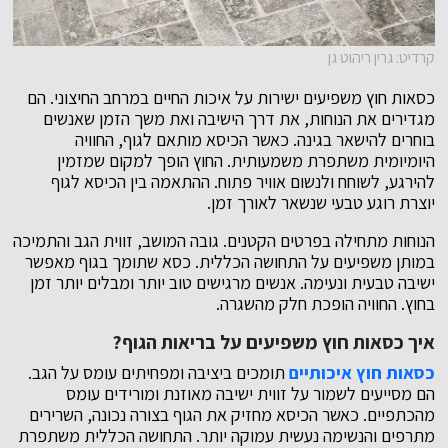
קרדיט: גרין ריהוט גן
כסאות חוץ משפיעים ישירות על איכות החיים במרחב החיצוני. הם
מגדירים את הנוחות, את דרך הישיבה ואת משך הזמן שאנשים
בוחרים להישאר בגינה. כאשר הכיסא מותאם לגוף, החוויה
היומיומית משתפרת משמעותית. החוץ הופך למקום שמזמין
להירגע, לשוחח ולנשום אוויר פתוח. ההתאמה בין הכיסא לגוף
יוצרת רוגע טבעי שנשאר לאורך זמן.
הנוחות מתחילה בפרטים הקטנים. גובה המושב, זווית הגב והתמיכה
במותן משפיעים על התחושה הכללית. כסא שתומך בגוף מאפשר
ישיבה טבעית ונעימה. אנשים מרגישים טוב יותר ומבלים יותר זמן
בחוץ. החוויה הופכת חלק מהשגרה.
איך כסאות חוץ משפיעים על בריאות הגוף?
כסאות חוץ איכותיים
תומכים ביציבה ומפחיתים עומס על הגב.
הם מסייעים לשמור על זווית ישיבה מאוזנת ומורידים עומס
מהכתפיים. כאשר הכיסא מחזיק את הגוף בצורה נכונה, השרירים
מתרפים והנשימה נעשית עמוקה יותר. התחושה הכללית משתפרת