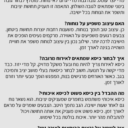
מדי יוצר עומס. גובה גבוה מדי יגרום לאי נוחות. מומלץ לבחור גובה
בינוני שמתאים לגובה השולחן. התאמה זו תעניק תחושת יציבות
ותשפר את הנוחות בכל ישיבה.
האם עיצוב משפיע על נוחות
?
כן. עיצוב טוב תומך בנוחות. משענות רחבות יוצרות תחושת ביטחון.
צבעים רגועים משפיעים על האווירה. מרקמים נעימים הופכים את
הישיבה לרכה יותר. שילוב נכון בין עיצוב לנוחות משפר את חוויית
השהייה בגינה לאורך זמן.
איך לבחור כיסא שמתאים לאירוח מרובה
?
כיסא לאירוח צריך להיות נוח ובעל משקל מדויק. קל מדי יזוז. כבד
מדי יקשה על תנועה. חשוב לבחור כיסאות בעלי מושב יציב ותמיכה
בגב. כאשר האורחים מרגישים בנוח, המפגש הופך טבעי יותר וזורם
לאורך זמן.
מה ההבדל בין כיסא פשוט לכיסא איכותי
?
כיסא איכותי משתמש בחומרים שמעניקים יציבות. הוא נשאר נוח
גם לאחר שעות ישיבה. הגב נתמך היטב. הצבעים שומרים על מראם
לאורך זמן. כיסא פשוט אינו מעניק את אותה תחושה ויכול
להתבלות מהר יותר. איכות בולטת בכל שימוש.
איך לשמור על נראות הכיסאות לאורך זמן
?