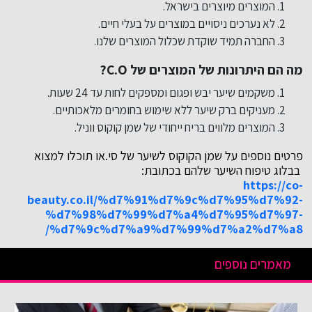
המוצרים מיוצרים בישראל.
לא נערכים ניסויים במוצרים על בעלי חיים.
החברה תמיד שוקדת שכלול המוצרים שלנו.
מה הם היתרונות של המוצרים של C.O?
משקמים שיער יבש ופגום ומספקים לחות עד 24 שעות.
מעניקים ברק שיער ללא שימוש בחומרים מלאכותיים.
המוצרים מלווים בריח ייחודי של שמן קוקוס ווניל.
פרטים נוספים על שמן הקוקוס לשיער של סי.או תוכלו למצוא
בבלוג טיפוח השיער שלהם בכתובת:
https://co-
beauty.co.il/%d7%91%d7%9c%d7%95%d7%92-
%d7%98%d7%99%d7%a4%d7%95%d7%97-
%d7%9c%d7%a9%d7%99%d7%a2%d7%a8/
מאמרים נוספים