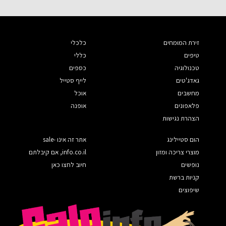
זירת המומחים
כלכלי
טיפים
כללי
טכנולוגיה
כספים
גאדג'טים
לייף סטייל
מחשבים
אוכל
פלאפונים
אופנה
הצהרת נגישות
הום סטיילינג
אתר זה אינו sale-
מוצרי צריכה ומזון
info.co.il, אם קיבלתם
נופשים
חיוב לחצו כאן
קניות ברשת
שיפוצים