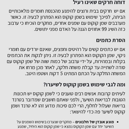
דוחה חרקים שאינו רעיל
אם יש חרקים בבית ורוצים להימנע מהכנסת חומרים מלאכותיים
הביתה, לפיכך שימוש בשמן קוקוס הוא הפתרון לבעיה זו. כאשר
מערבבים שמן קוקוס עם שמנים אחרים, מחקרים הוכיחו כי ערבוב
כזה השיג 99 אחוזים הגנה על האדם מפני יתושים.
הסרת כתמים
אם יש כתמים קשים על רהיטים וחפצים, שאינם יורדים עם חומרי
ניקוי, שמן הקוקוס הוא הפתרון לבעיה זו. ניתן לנקות את הכתמים
בקלות ובמהירות, על ידי ערבוב של כמות שווה של שמן קוקוס עם
סודה לשתייה עד קבלת משחה חלקה, לאחר מכן מרחו את
המשחה החלקה על הכתם המתינו 5 דקות ושטפו היטב.
ומה לגבי שימוש בשמן קוקוס לשיערו?
לעיתים קרובות אנשים רבים טוענים כי לשמן קוקוס יש תכונות
הטובות לבריאות השיער, ולפני שאתם חושבים שמדובר בטרנד
בריאות שעלול לחלוף, הרי לכם סיכות מדוע זהו לא טרנד ושמן
קוקוס לשיער פה כדי להישאר:
מונע אובדן של חלבונים
– מחקרים שנערכו בשימוש השמנים על
השיער יחד עם שמן הקוקוס נמצא כי שמן קוקוס הוא היחיד, שמנע