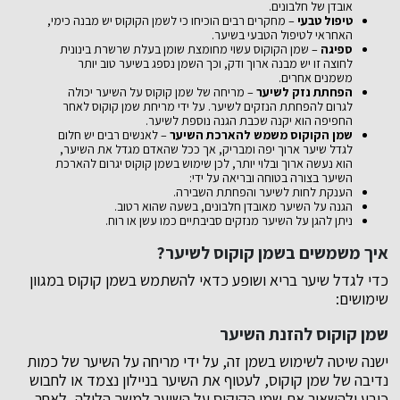
אובדן של חלבונים.
טיפול טבעי
– מחקרים רבים הוכיחו כי לשמן הקוקוס יש מבנה כימי,
האחראי לטיפול הטבעי בשיער.
ספיגה
– שמן הקוקוס עשוי מחומצת שומן בעלת שרשרת בינונית
לחוצה זו יש מבנה ארוך ודק, וכך השמן נספג בשיער טוב יותר
משמנים אחרים.
הפחתת נזק לשיער
– מריחה של שמן קוקוס על השיער יכולה
לגרום להפחתת הנזקים לשיער. על ידי מריחת שמן קוקוס לאחר
החפיפה הוא יקנה שכבת הגנה נוספת לשיער.
שמן הקוקוס משמש להארכת השיער
– לאנשים רבים יש חלום
לגדל שיער ארוך יפה ומבריק, אך ככל שהאדם מגדל את השיער,
הוא נעשה ארוך ובלוי יותר, לכן שימוש בשמן קוקוס יגרום להארכת
השיער בצורה בטוחה ובריאה על ידי:
הענקת לחות לשיער והפחתת השבירה.
הגנה על השיער מאובדן חלבונים, בשעה שהוא רטוב.
ניתן להגן על השיער מנזקים סביבתיים כמו עשן או רוח.
איך משמשים בשמן קוקוס לשיער?
כדי לגדל שיער בריא ושופע כדאי להשתמש בשמן קוקוס במגוון
שימושים:
שמן קוקוס להזנת השיער
ישנה שיטה לשימוש בשמן זה, על ידי מריחה על השיער של כמות
נדיבה של שמן קוקוס, לעטוף את השיער בניילון נצמד או לחבוש
כובע ולהשאיר את שמן הקוקוס על השיער למשך הלילה, לאחר