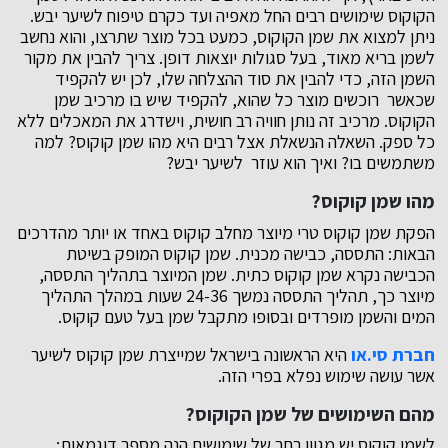
הקוקוס שימושים רבים החל מאפיה ועד כקרם טיפוח לשיער יבש.
ניתן למצוא את שמן הקוקוס, כמעט בכל מוצר שתרצו, והוא נחשב
לשמן בריא מאוד, בעל סגולות יוצאות דופן. צריך להבין את מקור
השמן הזה, כדי להבין את סוד ההצלחה שלו, לכן יש להקפיד
שכאשר רוכשים מוצר כל שהוא, להקפיד שיש בו מרכיב שמן
הקוקוס. מרכיב זה נותן חוויה רב חושית, וישדרג את המאכלים ללא
כל ספק. השאלה הנשאלת אצל רבים היא מהו שמן קוקוס? למה
משתמשים בו? ואיך הוא עוזר לשיער יבש?
מהו שמן קוקוס?
הפקת שמן קוקוס טרי מיוצר מחלב קוקוס באחד או יותר מהדרכים
הבאות: התססה, כבישה מכנית. שמן קוקוס המופק בשיטת
הכבישה נקרא שמן קוקוס כתית. שמן המיוצר בתהליך התססה,
מיוצר כך, תהליך התססה נמשך 24-36 שעות במהלך התהליך
המים והשמן מופרדים ובסופו מתקבל שמן בעל טעם קוקוס.
חברת סי.או
היא הראשונה בישראל שמייצרת שמן קוקוס לשיער
אשר עושה שימוש נפלא בפרי הזה.
מהם השימושים של שמן הקוקוס?
לשמן קוקוס יש מגוון רחב של שימושים הנה מספר דוגמאות: