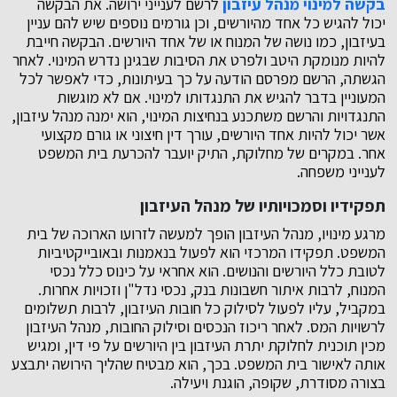
בקשה למינוי מנהל עיזבון
לרשם לענייני ירושה. את הבקשה
יכול להגיש כל אחד מהיורשים, וכן גורמים נוספים שיש להם עניין
בעיזבון, כמו נושה של המנוח או של אחד היורשים. הבקשה חייבת
להיות מנומקת היטב ולפרט את הסיבות שבגינן נדרש המינוי. לאחר
הגשתה, הרשם מפרסם הודעה על כך בעיתונות, כדי לאפשר לכל
המעוניין בדבר להגיש את התנגדותו למינוי. אם לא מוגשות
התנגדויות והרשם משתכנע בנחיצות המינוי, הוא ימנה מנהל עיזבון,
אשר יכול להיות אחד היורשים, עורך דין חיצוני או גורם מקצועי
אחר. במקרים של מחלוקת, התיק יועבר להכרעת בית המשפט
לענייני משפחה.
תפקידיו וסמכויותיו של מנהל העיזבון
מרגע מינויו, מנהל העיזבון הופך למעשה לזרועו הארוכה של בית
המשפט. תפקידו המרכזי הוא לפעול בנאמנות ובאובייקטיביות
לטובת כלל היורשים והנושים. הוא אחראי על כינוס כלל נכסי
המנוח, לרבות איתור חשבונות בנק, נכסי נדל"ן וזכויות אחרות.
במקביל, עליו לפעול לסילוק כל חובות העיזבון, לרבות תשלומים
לרשויות המס. לאחר ריכוז הנכסים וסילוק החובות, מנהל העיזבון
מכין תוכנית לחלוקת יתרת העיזבון בין היורשים על פי דין, ומגיש
אותה לאישור בית המשפט. בכך, הוא מבטיח שהליך הירושה יתבצע
בצורה מסודרת, שקופה, הוגנת ויעילה.